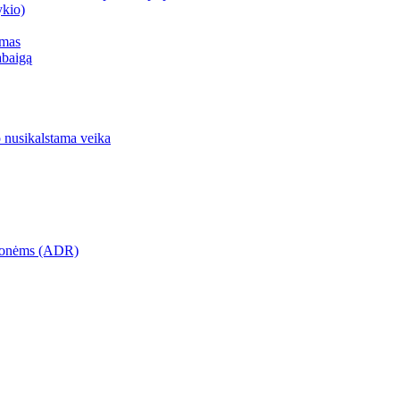
ykio)
imas
abaigą
 nusikalstama veika
emonėms (ADR)