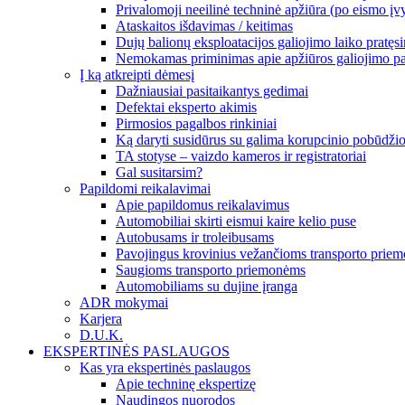
Privalomoji neeilinė techninė apžiūra (po eismo įv
Ataskaitos išdavimas / keitimas
Dujų balionų eksploatacijos galiojimo laiko pratęs
Nemokamas priminimas apie apžiūros galiojimo p
Į ką atkreipti dėmesį
Dažniausiai pasitaikantys gedimai
Defektai eksperto akimis
Pirmosios pagalbos rinkiniai
Ką daryti susidūrus su galima korupcinio pobūdžio
TA stotyse – vaizdo kameros ir registratoriai
Gal susitarsim?
Papildomi reikalavimai
Apie papildomus reikalavimus
Automobiliai skirti eismui kaire kelio puse
Autobusams ir troleibusams
Pavojingus krovinius vežančioms transporto pri
Saugioms transporto priemonėms
Automobiliams su dujine įranga
ADR mokymai
Karjera
D.U.K.
EKSPERTINĖS PASLAUGOS
Kas yra ekspertinės paslaugos
Apie techninę ekspertizę
Naudingos nuorodos