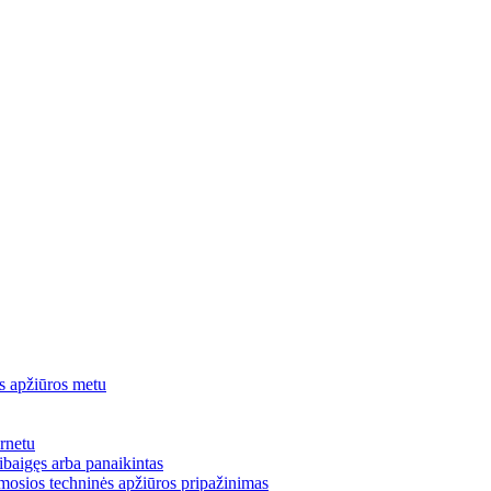
ės apžiūros metu
ernetu
sibaigęs arba panaikintas
mosios techninės apžiūros pripažinimas