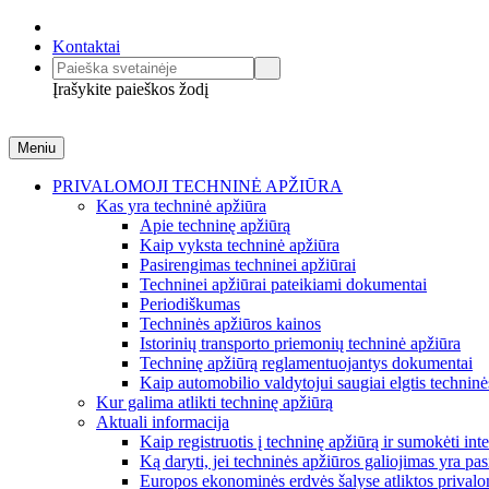
Kontaktai
Įrašykite paieškos žodį
Meniu
PRIVALOMOJI TECHNINĖ APŽIŪRA
Kas yra techninė apžiūra
Apie techninę apžiūrą
Kaip vyksta techninė apžiūra
Pasirengimas techninei apžiūrai
Techninei apžiūrai pateikiami dokumentai
Periodiškumas
Techninės apžiūros kainos
Istorinių transporto priemonių techninė apžiūra
Techninę apžiūrą reglamentuojantys dokumentai
Kaip automobilio valdytojui saugiai elgtis technin
Kur galima atlikti techninę apžiūrą
Aktuali informacija
Kaip registruotis į techninę apžiūrą ir sumokėti int
Ką daryti, jei techninės apžiūros galiojimas yra pa
Europos ekonominės erdvės šalyse atliktos privalo