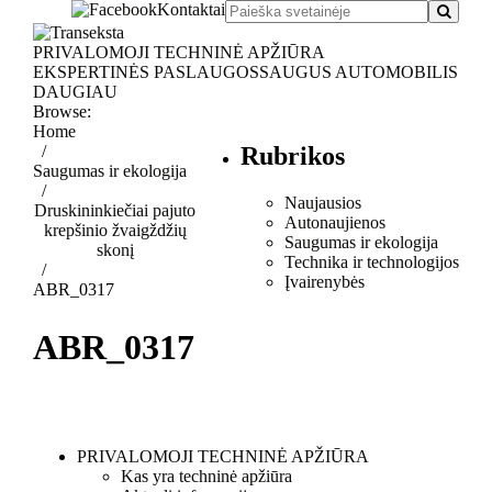
Kontaktai
PRIVALOMOJI TECHNINĖ APŽIŪRA
EKSPERTINĖS PASLAUGOS
SAUGUS AUTOMOBILIS
DAUGIAU
Browse:
Home
Rubrikos
Saugumas ir ekologija
Naujausios
Druskininkiečiai pajuto
Autonaujienos
krepšinio žvaigždžių
Saugumas ir ekologija
skonį
Technika ir technologijos
Įvairenybės
ABR_0317
ABR_0317
PRIVALOMOJI TECHNINĖ APŽIŪRA
Kas yra techninė apžiūra