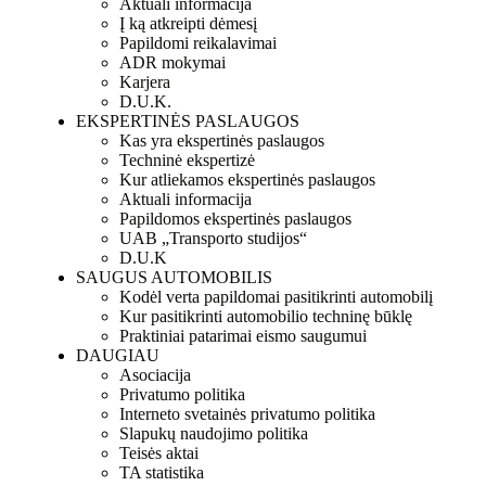
Aktuali informacija
Į ką atkreipti dėmesį
Papildomi reikalavimai
ADR mokymai
Karjera
D.U.K.
EKSPERTINĖS PASLAUGOS
Kas yra ekspertinės paslaugos
Techninė ekspertizė
Kur atliekamos ekspertinės paslaugos
Aktuali informacija
Papildomos ekspertinės paslaugos
UAB „Transporto studijos“
D.U.K
SAUGUS AUTOMOBILIS
Kodėl verta papildomai pasitikrinti automobilį
Kur pasitikrinti automobilio techninę būklę
Praktiniai patarimai eismo saugumui
DAUGIAU
Asociacija
Privatumo politika
Interneto svetainės privatumo politika
Slapukų naudojimo politika
Teisės aktai
TA statistika