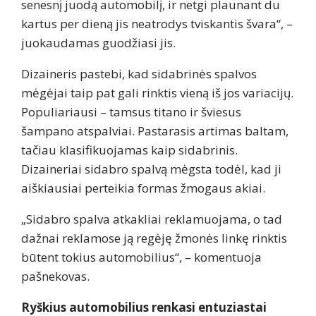
senesnį juodą automobilį, ir netgi plaunant du
kartus per dieną jis neatrodys tviskantis švara“, –
juokaudamas guodžiasi jis.
Dizaineris pastebi, kad sidabrinės spalvos
mėgėjai taip pat gali rinktis vieną iš jos variacijų.
Populiariausi – tamsus titano ir šviesus
šampano atspalviai. Pastarasis artimas baltam,
tačiau klasifikuojamas kaip sidabrinis.
Dizaineriai sidabro spalvą mėgsta todėl, kad ji
aiškiausiai perteikia formas žmogaus akiai.
„Sidabro spalva atkakliai reklamuojama, o tad
dažnai reklamose ją regėję žmonės linkę rinktis
būtent tokius automobilius“, – komentuoja
pašnekovas.
Ryškius automobilius renkasi entuziastai