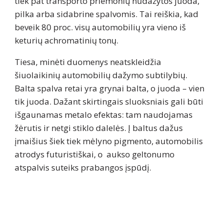
tiek pat transporto priemonių nudažytos juoda,
pilka arba sidabrine spalvomis. Tai reiškia, kad
beveik 80 proc. visų automobilių yra vieno iš
keturių achromatinių tonų.
Tiesa, minėti duomenys neatskleidžia
šiuolaikinių automobilių dažymo subtilybių.
Balta spalva retai yra grynai balta, o juoda – vien
tik juoda. Dažant skirtingais sluoksniais gali būti
išgaunamas metalo efektas: tam naudojamas
žėrutis ir netgi stiklo dalelės. Į baltus dažus
įmaišius šiek tiek mėlyno pigmento, automobilis
atrodys futuristiškai, o aukso geltonumo
atspalvis suteiks prabangos įspūdį.