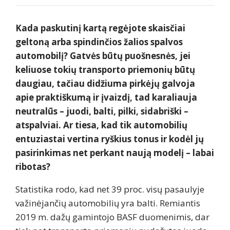
Kada paskutinį kartą regėjote skaisčiai
geltoną arba spindinčios žalios spalvos
automobilį? Gatvės būtų puošnesnės, jei
keliuose tokių transporto priemonių būtų
daugiau, tačiau didžiuma pirkėjų galvoja
apie praktiškumą ir įvaizdį, tad karaliauja
neutralūs – juodi, balti, pilki, sidabriški –
atspalviai. Ar tiesa, kad tik automobilių
entuziastai vertina ryškius tonus ir kodėl jų
pasirinkimas net perkant naują modelį – labai
ribotas?
Statistika rodo, kad net 39 proc. visų pasaulyje
važinėjančių automobilių yra balti. Remiantis
2019 m. dažų gamintojo BASF duomenimis, dar