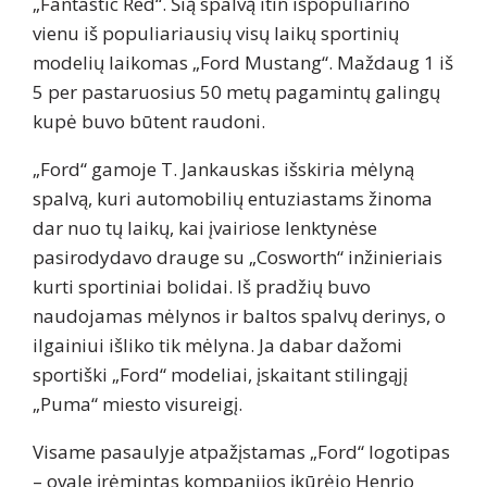
„Fantastic Red“. Šią spalvą itin išpopuliarino
vienu iš populiariausių visų laikų sportinių
modelių laikomas „Ford Mustang“. Maždaug 1 iš
5 per pastaruosius 50 metų pagamintų galingų
kupė buvo būtent raudoni.
„Ford“ gamoje T. Jankauskas išskiria mėlyną
spalvą, kuri automobilių entuziastams žinoma
dar nuo tų laikų, kai įvairiose lenktynėse
pasirodydavo drauge su „Cosworth“ inžinieriais
kurti sportiniai bolidai. Iš pradžių buvo
naudojamas mėlynos ir baltos spalvų derinys, o
ilgainiui išliko tik mėlyna. Ja dabar dažomi
sportiški „Ford“ modeliai, įskaitant stilingąjį
„Puma“ miesto visureigį.
Visame pasaulyje atpažįstamas „Ford“ logotipas
– ovale įrėmintas kompanijos įkūrėjo Henrio